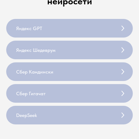
нейросети
Яндекс GPT
Яндекс Шедеврум
Сбер Кандински
Сбер Гигачат
DeepSeek