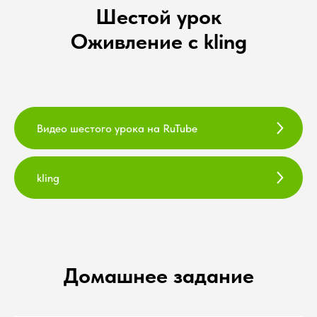
Шестой урок
Оживление с kling
Видео шестого урока на RuTube
kling
Домашнее задание