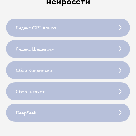
нейросети
Яндекс GPT Алиса
Яндекс Шедеврум
Сбер Кандински
Сбер Гигачат
DeepSeek