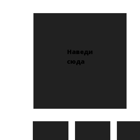
Наведи
сюда